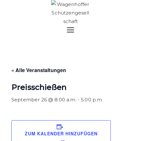
Zum
Inhalt
springen
WAGENHOFFER
SCHÜTZENGESELLSC
HAFT
« Alle Veranstaltungen
Preisschießen
September 26 @ 8:00 a.m.
-
5:00 p.m.
ZUM KALENDER HINZUFÜGEN