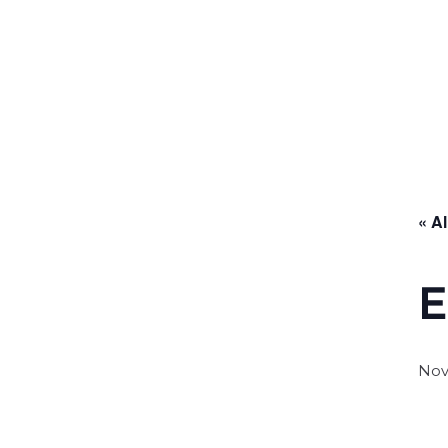
Zum
Inhalt
springen
Herzlich Willkommen
Unser V
« A
E
Nov